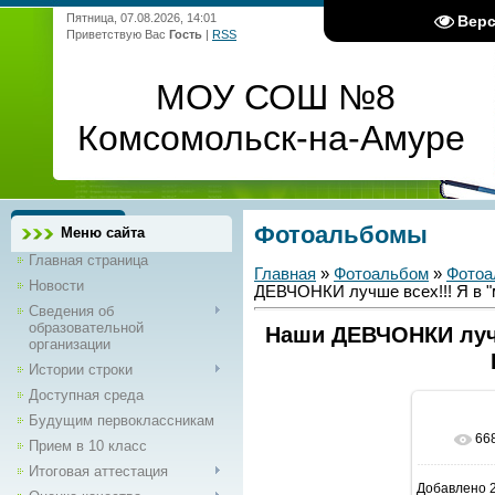
Пятница, 07.08.2026, 14:01
Вер
Приветствую Вас
Гость
|
RSS
МОУ СОШ №8
Комсомольск-на-Амуре
Фотоальбомы
Меню сайта
Главная страница
Главная
»
Фотоальбом
»
Фотоа
Новости
ДЕВЧОНКИ лучше всех!!! Я в "м
Сведения об
образовательной
Наши ДЕВЧОНКИ лучше
организации
Истории строки
Доступная среда
Будущим первоклассникам
66
В 
Прием в 10 класс
Итоговая аттестация
Добавлено
2