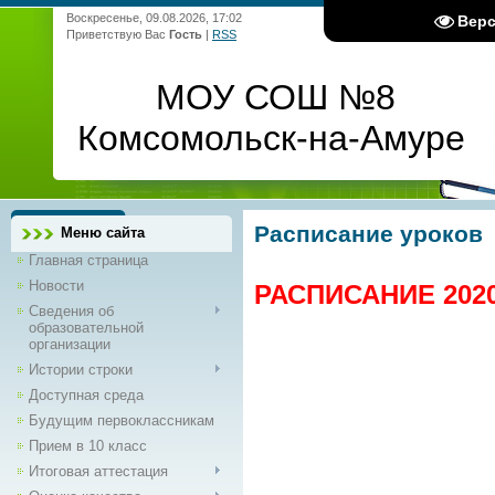
Воскресенье, 09.08.2026, 17:02
Вер
Приветствую Вас
Гость
|
RSS
МОУ СОШ №8
Комсомольск-на-Амуре
Расписание урок
Меню сайта
Главная страница
Новости
РАСПИСАНИЕ 2020
Сведения об
образовательной
организации
Истории строки
Доступная среда
Будущим первоклассникам
Прием в 10 класс
Итоговая аттестация