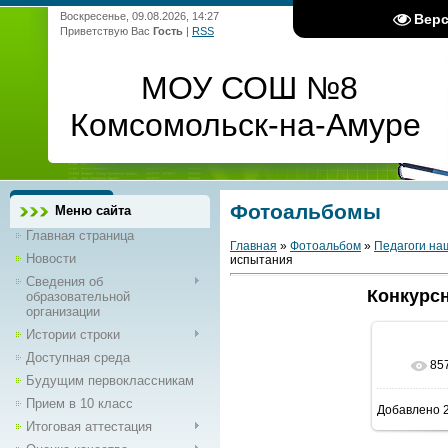
Воскресенье, 09.08.2026, 14:27
Вер
Приветствую Вас
Гость
|
RSS
МОУ СОШ №8
Комсомольск-на-Амуре
Фотоальбомы
Меню сайта
Главная страница
Главная
»
Фотоальбом
»
Педагоги на
Новости
испытания
Сведения об
Конкурс
образовательной
организации
Истории строки
Доступная среда
85
В 
Будущим первоклассникам
Прием в 10 класс
Добавлено
2
1500
Итоговая аттестация