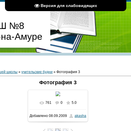
Версия для слабовидящих
Ш №8
-на-Амуре
шей школы
»
учительские будни
» Фотография 3
Фотография 3
761
0
5.0
В реальном размере
Добавлено
08.09.2009
akasha
2048x1536
/ 489.0Kb