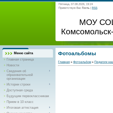
Пятница, 07.08.2026, 19:24
Приветствую Вас
Гость
|
RSS
МОУ СО
Комсомольск
Фотоальбомы
Меню сайта
Главная страница
Главная
»
Фотоальбом
»
Педагоги на
Новости
Сведения об
образовательной
организации
Истории строки
Доступная среда
Будущим первоклассникам
Прием в 10 класс
Итоговая аттестация