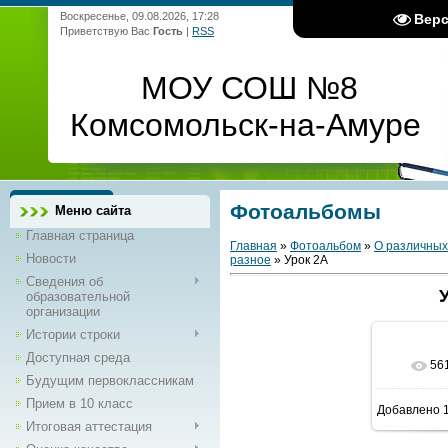
Воскресенье, 09.08.2026, 17:28
Вер
Приветствую Вас
Гость
|
RSS
МОУ СОШ №8
Комсомольск-на-Амуре
Фотоальбомы
Меню сайта
Главная страница
Главная
»
Фотоальбом
»
О различных
Новости
разное
» Урок 2А
Сведения об
образовательной
организации
Истории строки
Доступная среда
56
Будущим первоклассникам
Прием в 10 класс
Добавлено
1
Итоговая аттестация