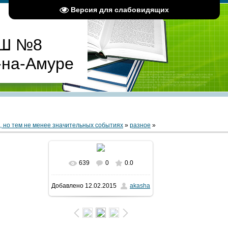
Версия для слабовидящих
Ш №8
-на-Амуре
, но тем не менее значительных событиях
»
разное
»
639
0
0.0
Добавлено
12.02.2015
akasha