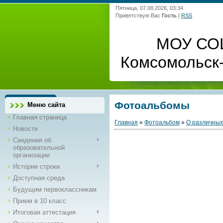
Пятница, 07.08.2026, 03:34
Приветствую Вас
Гость
|
RSS
МОУ СО
Комсомольск
Фотоальбомы
Меню сайта
Главная страница
Главная
»
Фотоальбом
»
О различных
Новости
Сведения об
образовательной
организации
Истории строки
Доступная среда
Будущим первоклассникам
Прием в 10 класс
Итоговая аттестация