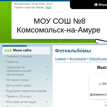
Воскресенье, 09.08.2026, 19:42
Вер
Приветствую Вас
Гость
|
RSS
МОУ СОШ №8
Комсомольск-на-Амуре
Фотоальбомы
Меню сайта
Главная страница
Главная
»
Фотоальбом
»
Юбилей школ
Новости
Выс
Сведения об
образовательной
организации
Истории строки
65
В 
Доступная среда
Будущим первоклассникам
Добавлено
0
Прием в 10 класс
1600
Итоговая аттестация