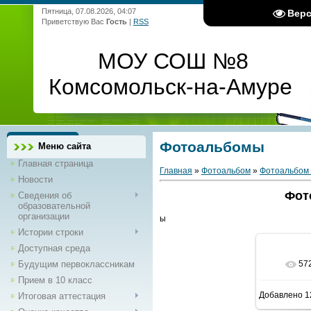
Пятница, 07.08.2026, 04:07
Вер
Приветствую Вас
Гость
|
RSS
МОУ СОШ №8
Комсомольск-на-Амуре
Фотоальбомы
Меню сайта
Главная страница
Главная
»
Фотоальбом
»
Фотоальбом 
Новости
Фот
Сведения об
образовательной
организации
ы
Истории строки
Доступная среда
Будущим первоклассникам
57
В 
Прием в 10 класс
Добавлено
1
Итоговая аттестация
1600