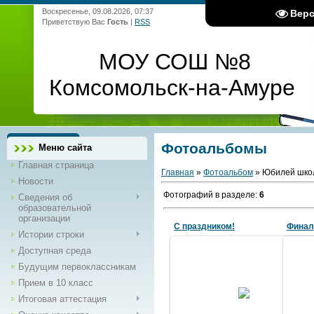
Воскресенье, 09.08.2026, 07:37
Вер
Приветствую Вас
Гость
|
RSS
МОУ СОШ №8
Комсомольск-на-Амуре
Фотоальбомы
Меню сайта
Главная страница
Главная
»
Фотоальбом
» Юбилей школ
Новости
Фотографий в разделе
:
6
Сведения об
образовательной
организации
С праздником!
Финал
Истории строки
Доступная среда
Будущим первоклассникам
Прием в 10 класс
09.12.2011
Итоговая аттестация
akasha