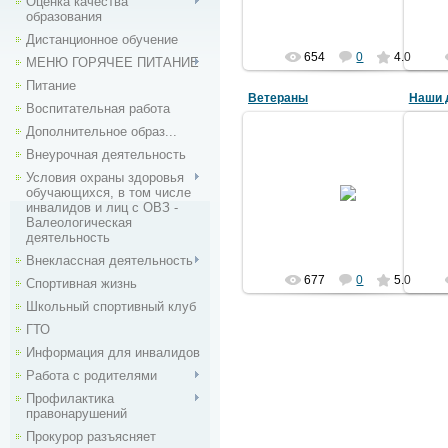
Оценка качества
образования
Дистанционное обучение
654
0
4.0
МЕНЮ ГОРЯЧЕЕ ПИТАНИЕ
Питание
Ветераны
Наши 
Воспитательная работа
Дополнительное образ...
Внеурочная деятельность
Условия охраны здоровья
09.12.2011
обучающихся, в том числе
инвалидов и лиц с ОВЗ -
akasha
Валеологическая
деятельность
Внекласcная деятельность
677
0
5.0
Спортивная жизнь
Школьный спортивный клуб
ГТО
Информация для инвалидов
Работа с родителями
Профилактика
правонарушений
Прокурор разъясняет